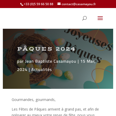
+33 (0)5 59 66 50 88
contact@casamayou.fr
PÂQUES 2024
par
Jean Baptiste Casamayou
|
15 Mar,
2024
|
Actualités
Gourmandes, gourmands,
Les Fêtes de Pâques arrivent à grand pas, et afin de
préparer au mieux votre repas de fête, nous vous