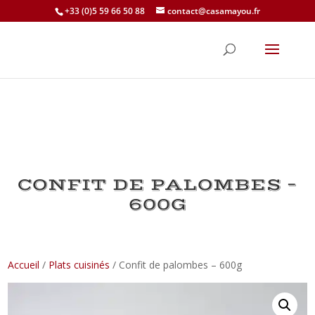
+33 (0)5 59 66 50 88
contact@casamayou.fr
CONFIT DE PALOMBES –
600G
Accueil
/
Plats cuisinés
/ Confit de palombes – 600g