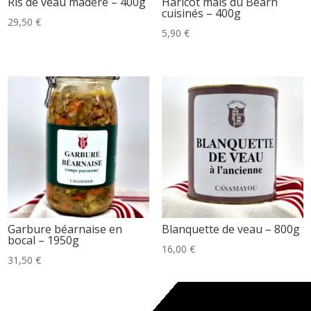
Ris de veau madère – 400g
Haricot maïs du Béarn
cuisinés – 400g
29,50
€
5,90
€
Garbure béarnaise en
Blanquette de veau – 800g
bocal – 1950g
16,00
€
31,50
€