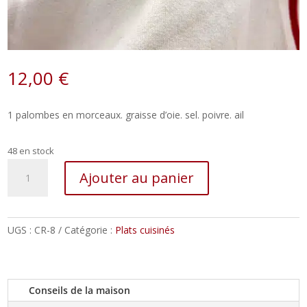
12,00
€
1 palombes en morceaux. graisse d’oie. sel. poivre. ail
48 en stock
quantité
Ajouter au panier
de
Confit
de
palombes
UGS :
CR-8
Catégorie :
Plats cuisinés
–
600g
Conseils de la maison