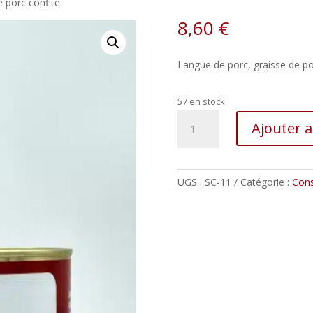
 porc confite
8,60
€
Langue de porc, graisse de porc
57 en stock
quantité
Ajouter 
de
Langue
de
porc
UGS :
SC-11
Catégorie :
Cons
confite