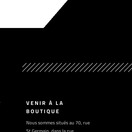
R
VENIR À LA
BOUTIQUE
Nous sommes situés au 70, rue
St Germain, dans la rue