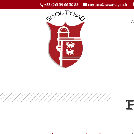
+33 (0)5 59 66 50 88
contact@casamayou.fr
A