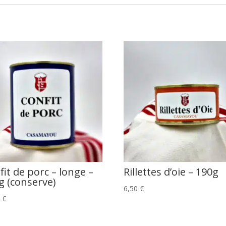
fit de porc – longe –
Rillettes d’oie – 190g
g (conserve)
6,50
€
0
€