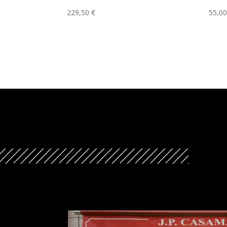
229,50
€
55,0