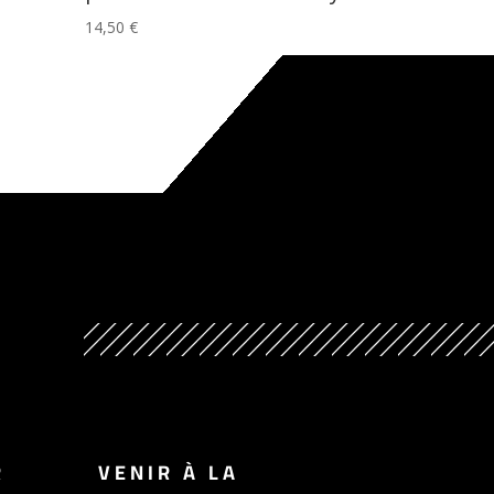
14,50
€
R
VENIR À LA