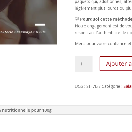
paquets qui, additionnés, att
légèrement plus lourds ou plu
💡
Pourquoi cette méthode
Notre engagement est de vous
respectant l’authenticité de no
Merci pour votre confiance e
quantité
Ajouter 
de
Ventrèche
roulée
6
UGS :
SF-7B
Catégorie :
Sala
tranches
n nutritionnelle pour 100g