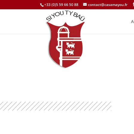
+33 (0)5 59 66 50 88
contact@casamayou.fr
A