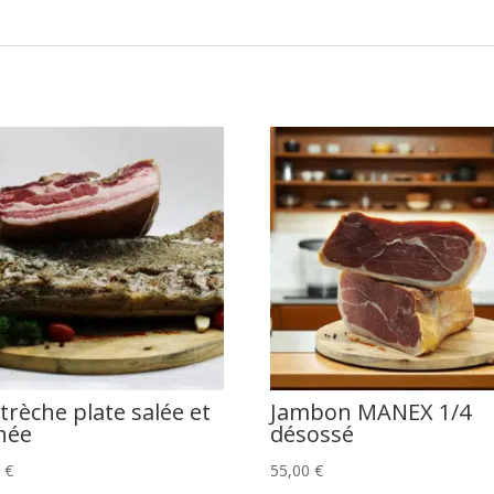
trèche plate salée et
Jambon MANEX 1/4
hée
désossé
0
€
55,00
€