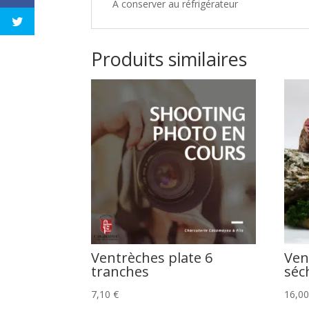
A conserver au réfrigérateur
Produits similaires
Ventrèches plate 6
Ven
tranches
séc
7,10
€
16,0