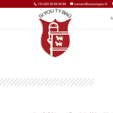
+33 (0)5 59 66 50 88
contact@casamayou.fr
A