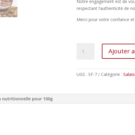
Notre engagement est de vous
respectant l’authenticité de no
Merci pour votre confiance e
quantité
Ajouter 
de
Ventrèche
roulée
UGS :
SF-7
Catégorie :
Salai
n nutritionnelle pour 100g