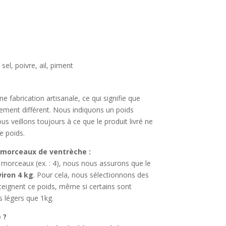
sel, poivre, ail, piment
e fabrication artisanale, ce qui signifie que
ement différent. Nous indiquons un poids
us veillons toujours à ce que le produit livré ne
e poids.
morceaux de ventrèche :
morceaux (ex. : 4), nous nous assurons que le
iron 4 kg
. Pour cela, nous sélectionnons des
teignent ce poids, même si certains sont
s légers que 1kg.
 ?