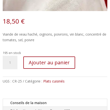
18,50
€
Viande de veau haché, oignons, poivrons, vin blanc, concentré de
tomates, sel, poivre
195 en stock
quantité
Ajouter au panier
de
Axoa
de
veau
UGS :
CR-25
Catégorie :
Plats cuisinés
–
800g
Conseils de la maison