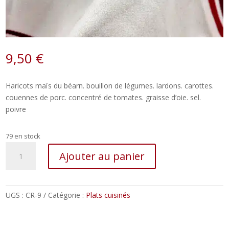
9,50
€
Haricots maïs du béarn. bouillon de légumes. lardons. carottes.
couennes de porc. concentré de tomates. graisse d’oie. sel.
poivre
79 en stock
quantité
Ajouter au panier
de
Haricot
maïs
du
UGS :
CR-9
Catégorie :
Plats cuisinés
Béarn
cuisinés