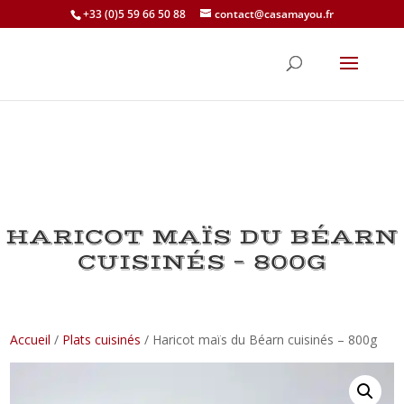
+33 (0)5 59 66 50 88
contact@casamayou.fr
HARICOT MAÏS DU BÉARN
CUISINÉS – 800G
Accueil
/
Plats cuisinés
/ Haricot maïs du Béarn cuisinés – 800g