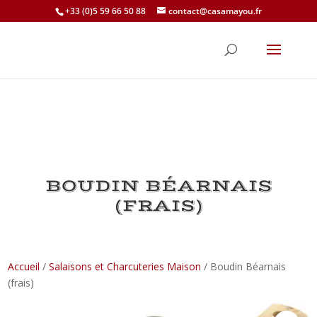
+33 (0)5 59 66 50 88
contact@casamayou.fr
BOUDIN BÉARNAIS
(FRAIS)
Accueil
/
Salaisons et Charcuteries Maison
/ Boudin Béarnais
(frais)