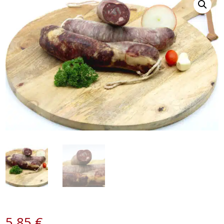
5,85
€