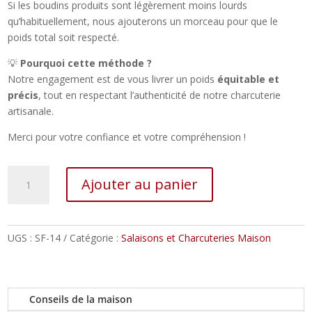
Si les boudins produits sont légèrement moins lourds
qu’habituellement, nous ajouterons un morceau pour que le
poids total soit respecté.
💡
Pourquoi cette méthode ?
Notre engagement est de vous livrer un poids
équitable et
précis
, tout en respectant l’authenticité de notre charcuterie
artisanale.
Merci pour votre confiance et votre compréhension !
quantité
Ajouter au panier
de
Boudin
Béarnais
(frais)
UGS :
SF-14
Catégorie :
Salaisons et Charcuteries Maison
Conseils de la maison