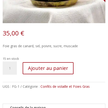
35,00
€
Foie gras de canard, sel, poivre, sucre, muscade
15 en stock
quantité
Ajouter au panier
de
Fois
gras
de
UGS :
FG-1
Catégorie :
Confits de volaille et Foies Gras
canard
entier
190g
Conseils de la maison