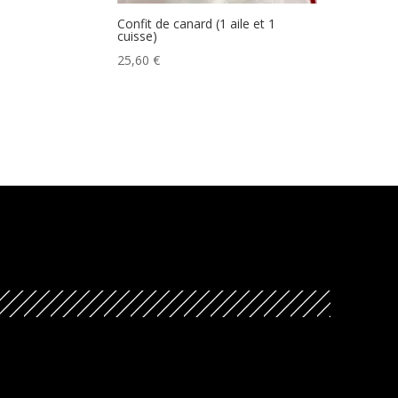
Confit de canard (1 aile et 1
cuisse)
25,60
€