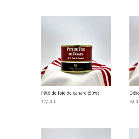
Pâté de foie de canard (50%)
Déli
12,50
€
8,0