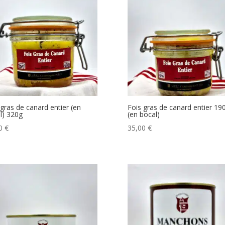
 gras de canard entier (en
Fois gras de canard entier 19
l) 320g
(en bocal)
00
€
35,00
€