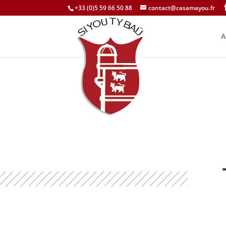
+33 (0)5 59 66 50 88
contact@casamayou.fr
A