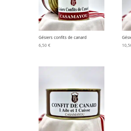
Gésiers confits de canard
Gési
6,50
€
10,