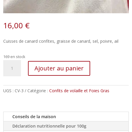
16,00
€
Cuisses de canard confites, graisse de canard, sel, poivre, ail
169 en stock
quantité
Ajouter au panier
de
Confit
de
canard
UGS :
CV-3
Catégorie :
Confits de volaille et Foies Gras
Conseils de la maison
Déclaration nutritionnelle pour 100g