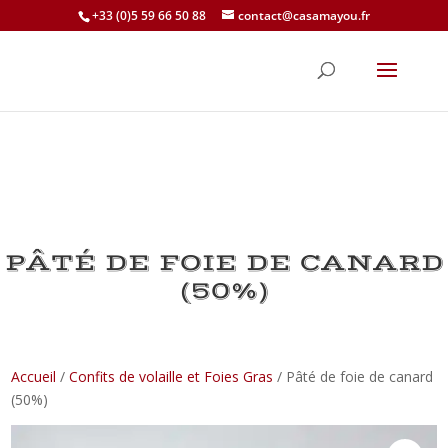
+33 (0)5 59 66 50 88
contact@casamayou.fr
PÂTÉ DE FOIE DE CANARD
(50%)
Accueil
/
Confits de volaille et Foies Gras
/ Pâté de foie de canard
(50%)