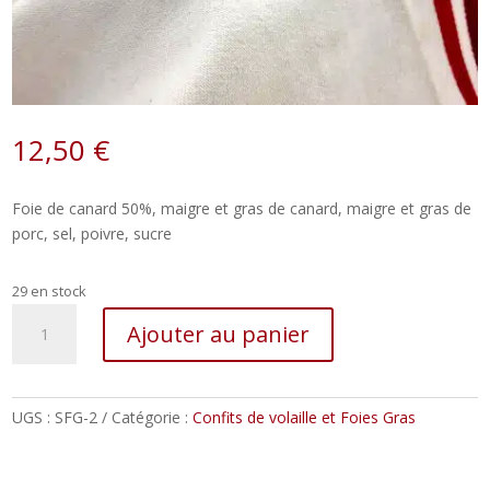
12,50
€
Foie de canard 50%, maigre et gras de canard, maigre et gras de
porc, sel, poivre, sucre
29 en stock
quantité
Ajouter au panier
de
Pâté
de
foie
UGS :
SFG-2
Catégorie :
Confits de volaille et Foies Gras
de
canard