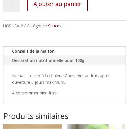
Ajouter au panier
de
Sauce
à
l'échalote
UGS :
SA-2
Catégorie :
Sauces
(marchand
de
vin)
Conseils de la maison
Déclaration nutritionnelle pour 100g
Ne pas stocker à la chaleur. Conserver au frais après
ouverture 5 jours maximum.
A consommer bien frais.
Produits similaires