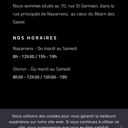
Nous sommes situés au 70, rue St Germain, dans la
rue principale de Navarrenx, au cœur du Béarn des
Gaves
NOS HORAIRES
Navarrenx - Du mardi au Samedi
8h - 12h30 / 15h - 19h
Oloron - Du mardi au Samedi
8h30 - 12h30 / 15h30 - 19h
Nous utilisons des cookies pour vous garantir la meilleure
expérience sur notre site web. Si vous continuez à utiliser ce
Une réalisation
TICsynergie
| © Charcuterie
site, nous supposerons que vous en êtes satisfait.