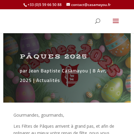
+33 (0)5 59 66 50 88
contact@casamayou.fr
PÂQUES 2025
par
Jean Baptiste Casamayou
|
8 Avr,
2025
|
Actualités
Gourmandes, gourmands,
Les Fêtes de Pâques arrivent à grand pas, et afin de
préparer au mieux votre repas de fête, nous vous