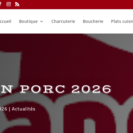
ccueil
Boutique
Charcuterie
Boucherie
Plats cuisi
N PORC 2026
026
|
Actualités