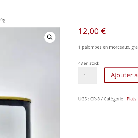
00g
12,00
€
1 palombes en morceaux. graiss
48 en stock
quantité
Ajouter 
de
Confit
de
palombes
UGS :
CR-8
Catégorie :
Plats 
–
600g