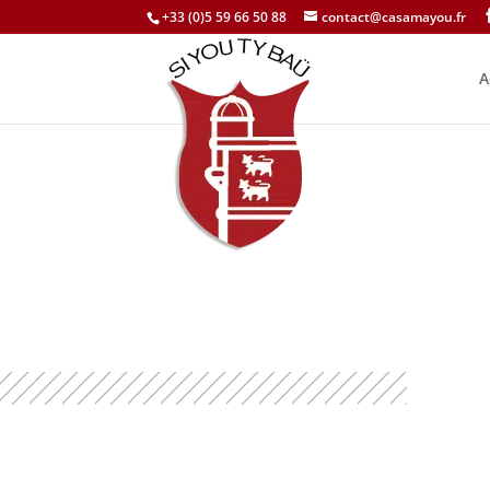
+33 (0)5 59 66 50 88
contact@casamayou.fr
A