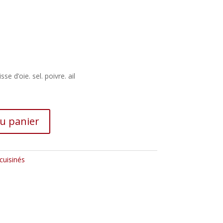
e d’oie. sel. poivre. ail
au panier
cuisinés