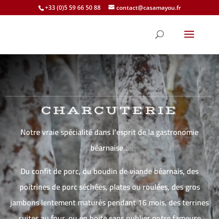
+33 (0)5 59 66 50 88
contact@casamayou.fr
CHARCUTERIE
Notre vraie spécialité dans l’esprit de la gastronomie
béarnaise…
Du confit de porc, du boudin de viande béarnais, des
poitrines de porc séchées, plates ou roulées, des gros
jambons lentement maturés pendant 16 mois, des terrines
cuites au four, ou en boite sans oublier notre fameuse