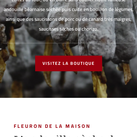
andouille béarnaise séchée puis cuite en bouillon de légumes,
ainsi que des saucissons de porc ou de canard très maigres,
saucisses sèches ou chorizo.
VISITEZ LA BOUTIQUE
FLEURON DE LA MAISON