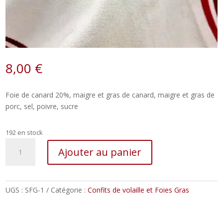
8,00
€
Foie de canard 20%, maigre et gras de canard, maigre et gras de
porc, sel, poivre, sucre
192 en stock
quantité
Ajouter au panier
de
Délice
de
foie
UGS :
SFG-1
Catégorie :
Confits de volaille et Foies Gras
de
canard