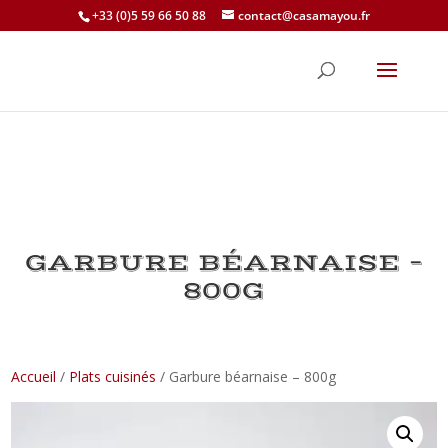
+33 (0)5 59 66 50 88
contact@casamayou.fr
GARBURE BÉARNAISE –
800G
Accueil
/
Plats cuisinés
/ Garbure béarnaise – 800g