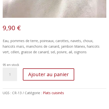
9,90
€
Eau, pommes de terre, poireaux, carottes, navets, choux,
haricots maïs, manchons de canard, jambon Manex, haricots
vert, céleri, graisse de canard, sel, poivre, ail, oignons
95 en stock
quantité
Ajouter au panier
de
Garbure
béarnaise
–
UGS :
CR-13
Catégorie :
Plats cuisinés
800g