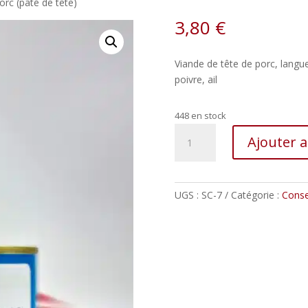
orc (pâté de tête)
3,80
€
Viande de tête de porc, langue
poivre, ail
448 en stock
quantité
Ajouter 
de
Hure
de
porc
UGS :
SC-7
Catégorie :
Conse
(pâté
de
tête)