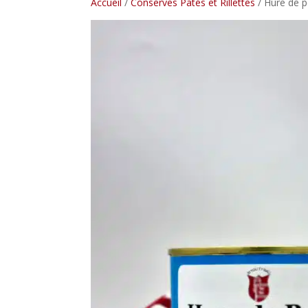
Accueil
/
Conserves Patés et Rillettes
/ Hure de p