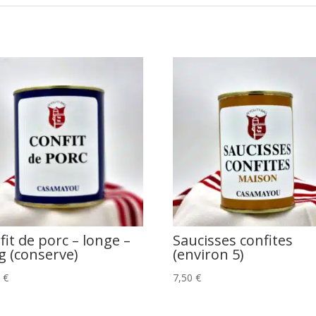
fit de porc – longe –
Saucisses confites
g (conserve)
(environ 5)
0
€
7,50
€