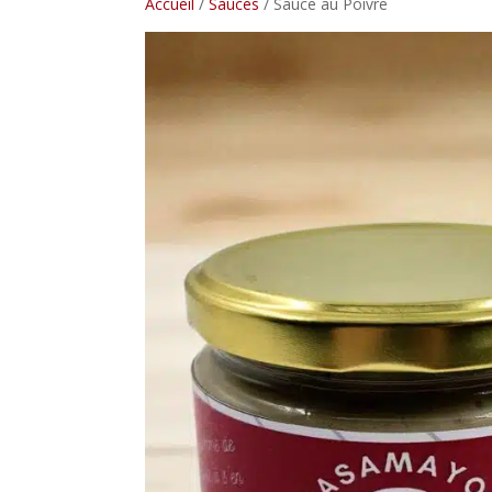
Accueil
/
Sauces
/ Sauce au Poivre