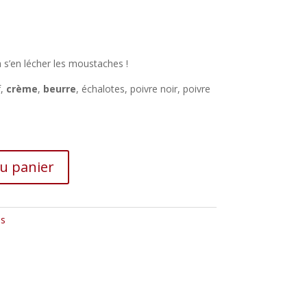
’en lécher les moustaches !
f,
crème
,
beurre
, échalotes, poivre noir, poivre
au panier
es