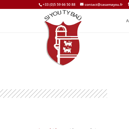
+33 (0)5 59 66 50 88
contact@casamayou.fr
A