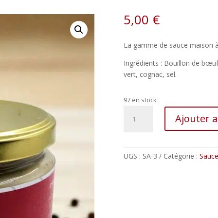
5,00
€
La gamme de sauce maison à s
Ingrédients : Bouillon de bœu
vert, cognac, sel.
97 en stock
quantité
Ajouter 
de
Sauce
au
Poivre
UGS :
SA-3
Catégorie :
Sauc