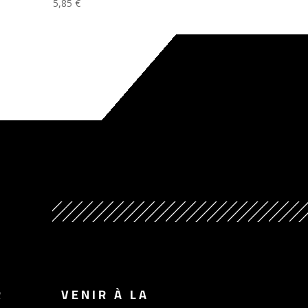
5,85
€
R
VENIR À LA