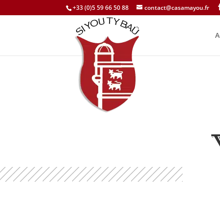
+33 (0)5 59 66 50 88
contact@casamayou.fr
A