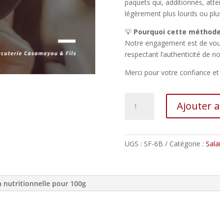
paquets qui, additionnés, att
légèrement plus lourds ou plu
💡
Pourquoi cette méthode
Notre engagement est de vous
respectant l’authenticité de no
Merci pour votre confiance e
quantité
Ajouter 
de
Ventrèches
plate
6
UGS :
SF-6B
Catégorie :
Sala
tranches
n nutritionnelle pour 100g