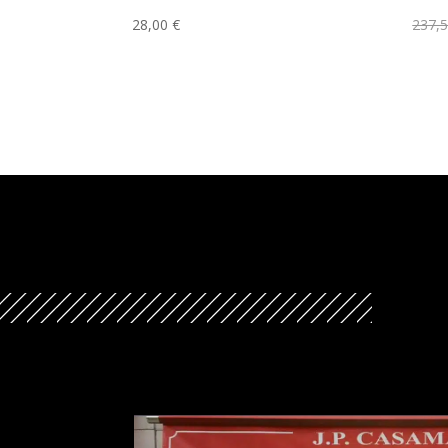
28,00
€
237,