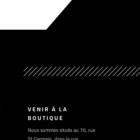
R
VENIR À LA
BOUTIQUE
Nous sommes situés au 70, rue
St Germain, dans la rue