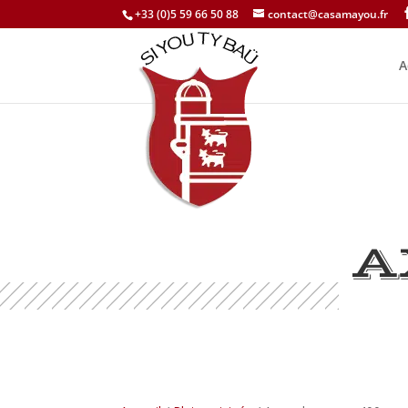
+33 (0)5 59 66 50 88
contact@casamayou.fr
A
A