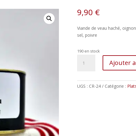
9,90
€
Viande de veau haché, oignons
sel, poivre
190 en stock
quantité
Ajouter 
de
Axoa
de
veau
UGS :
CR-24
Catégorie :
Plat
–
400g