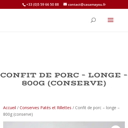
+33 (0)5 59 66 50 88
contact@casamayou.fr
CONFIT DE PORC – LONGE –
800G (CONSERVE)
Accueil
/
Conserves Patés et Rillettes
/ Confit de porc – longe –
800g (conserve)