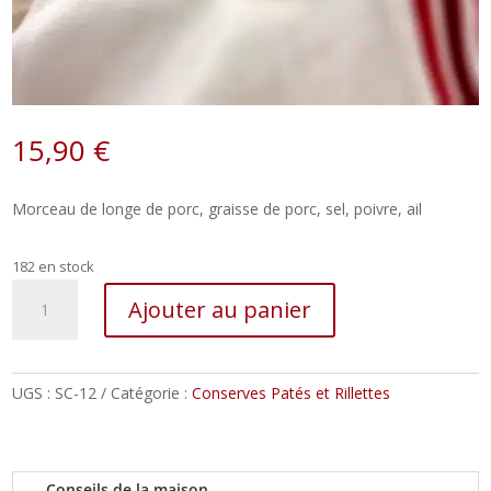
15,90
€
Morceau de longe de porc, graisse de porc, sel, poivre, ail
182 en stock
quantité
Ajouter au panier
de
Confit
de
porc
UGS :
SC-12
Catégorie :
Conserves Patés et Rillettes
-
longe
–
Conseils de la maison