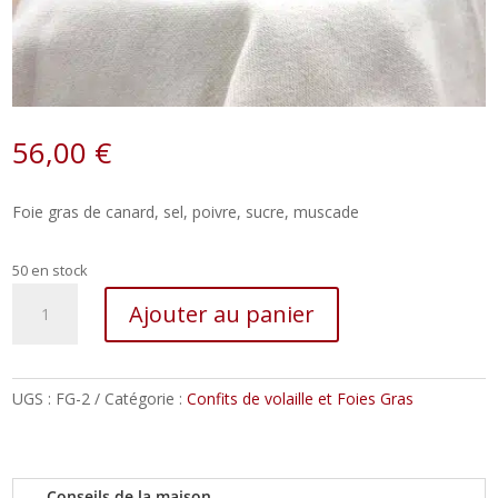
56,00
€
Foie gras de canard, sel, poivre, sucre, muscade
50 en stock
quantité
Ajouter au panier
de
Fois
gras
de
UGS :
FG-2
Catégorie :
Confits de volaille et Foies Gras
canard
entier
(en
Conseils de la maison