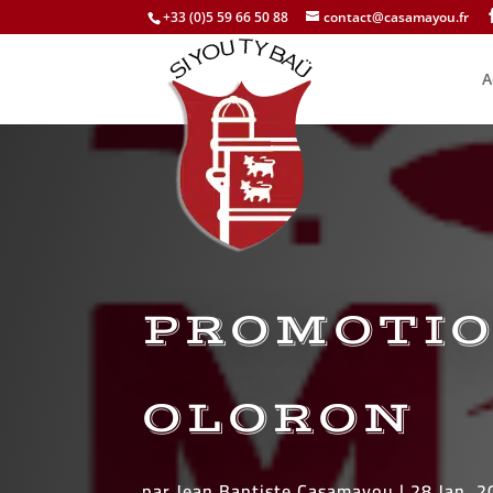
+33 (0)5 59 66 50 88
contact@casamayou.fr
A
PROMOTIO
OLORON
par
Jean Baptiste Casamayou
|
28 Jan, 2