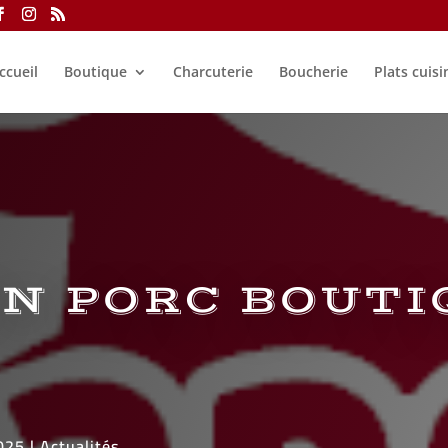
ccueil
Boutique
Charcuterie
Boucherie
Plats cuisi
N PORC BOUTI
025
|
Actualités